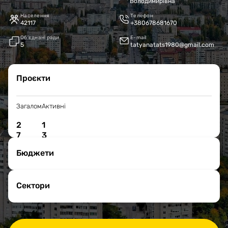
Володимирівна
Населення
Телефон
42117
+380678681670
Об’єднані ради
E-mail
5
tatyanatats1980@gmail.com
Проєкти
Загалом
Активні
2
1
7
3
Бюджети
Сектори