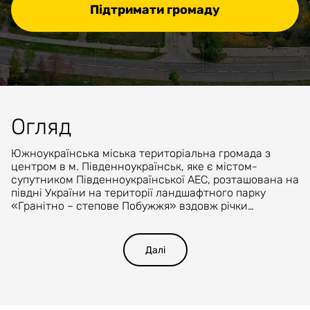
Підтримати громаду
Огляд
Южноукраїнська міська територіальна громада з
центром в м. Південноукраїнськ, яке є містом-
супутником Південноукраїнської АЕС, розташована на
півдні України на території ландшафтного парку
«Гранітно – степове Побужжя» вздовж річки
Південний Буг із каньйонами та річковими порогами.
Ці унікальні природно – кліматичні умови надають
можливість для розвитку туризму, альпінізму, водного
Далі
спорту. Громада має зручне географічне
розташування неподалік важливих транспортних
коридорів. Це дозволяє швидко налагодити логістичні
зв’язки як всередині країни, так і з міжнародними