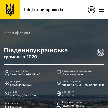
Ініціатори проєктів
EN
Головна
|
Регіони
Південноукраїнська
громада
з
2020
Міський голова
Адміністративний центр
Валерій ОНУФРІЄНКО
Южноукраїнськ
Телефон
Область, район
+380513655565
Миколаївська, Вознесенський
E-mail
Веб-сайт
yuzhvk@gmail.com
yu.mk.ua
Контактна особа
Площа
Тацієнко Тетяна
159 кв.км