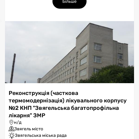
Більше
Реконструкція (часткова
термомодернізація) лікувального корпусу
№2 КНП "Звягельська багатопрофільна
лікарня" ЗМР
н/д
Звягель місто
Звягельська міська рада