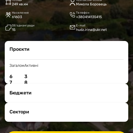
Площа
Контактна особа
249 кв.км
Микола Боровець
Населення
Телефон
61603
+380414135415
Об’єднані ради
E-mail
15
hudz.irina@ukr.net
Проєкти
Загалом
Активні
6
3
7
8
Бюджети
Сектори