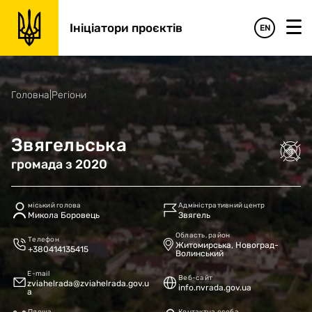
Ініціатори проєктів
EN
Головна
|
Регіони
Звягельська
громада
з
2020
міський голова
Адміністративний центр
Микола Боровець
Звягель
Область, район
Телефон
Житомирська, Новоград-
+380414135415
Волинський
E-mail
Веб-сайт
zviahelrada@zviahelrada.gov.u
info.nvrada.gov.ua
a