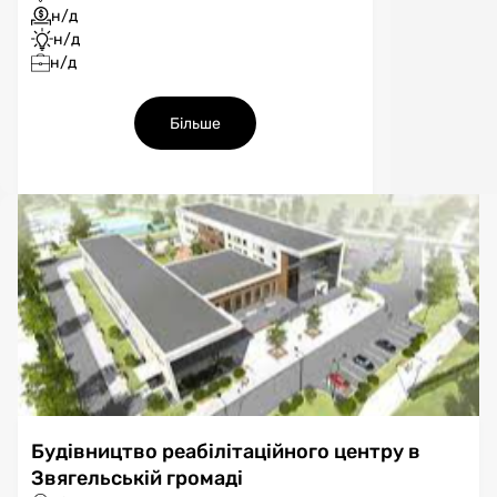
н/д
н/д
н/д
Більше
Будівництво реабілітаційного центру в
Звягельській громаді