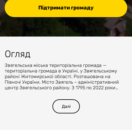
Підтримати громаду
Огляд
Звягельська міська територіальна громада —
територіальна громада в Україні, у Звягельському
районі Житомирської області. Розташована на
Півночі України. Місто Звягель – адміністративний
центр Звягельського району. З 1795 по 2022 роки
місто мало назву Новоград-Волинський. 16 листопада
2022 року Верховна Рада України прийняла
постанову №2779-ІХ про перейменування міста
Далі
Новоград-Волинський у місто Звягель.Площа
громади — 254 км², населення — 61 603 мешканців,
внутрішньо переміщених осіб - 2 000. Територією
громади протікає річка Случ та Смолка. До складу