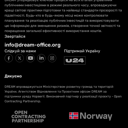
DREAM упорядковує ключові процеси на всіх етапах управління
публічними інвестиціями в режимі реального часу, впроваджуючи
кращі світові практики підготовки та найвищі стандарти прозорості та
підзвітності. Будь-хто в будь-якому місці може контролювати
планування та реалізацію публічних інвестицій та використовувати
цю інформацію для зменшення ризиків, створення точної звітності та
покращення загальної ефективності використання коштів.
Звертайся
info@dream-office.org
Слідкуй за нами
Підтримай Україну
Дякуємо
DREAM впроваджується Міністерством розвитку громад та територій
України, Агентством Відновлення та Проєктним офісом DREAM за
підтримки уряду Норвегії. Виконавчий партнер у реалізації проєкту - Open
Contracting Partnership.