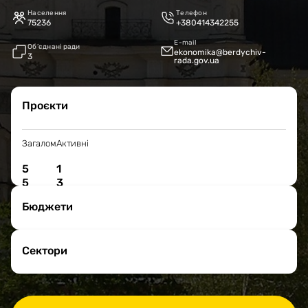
Населення
Телефон
75236
+380414342255
E-mail
Об’єднані ради
ekonomika@berdychiv-
3
rada.gov.ua
Проєкти
Загалом
Активні
5
1
5
3
Бюджети
Сектори