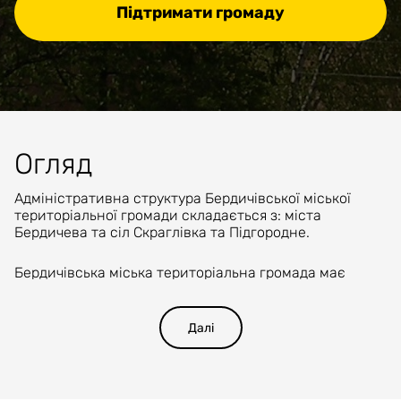
Підтримати громаду
Огляд
Адміністративна структура
Бердичівської міської
територіальної громади
складається з: міста
Бердичева
та сіл
Скраглівка
та
Підгородне
.
Бердичівська міська територіальна громада
має
зручне економіко-географічне положення,
розташоване у північній частині України на межі
полісся і лісостепу, на березі річки Гнилоп’ять,
Далі
притоки Тетерева.
Через місто проходять автомобільний шлях
міжнародного значення М21 Виступовичі - Могилів-