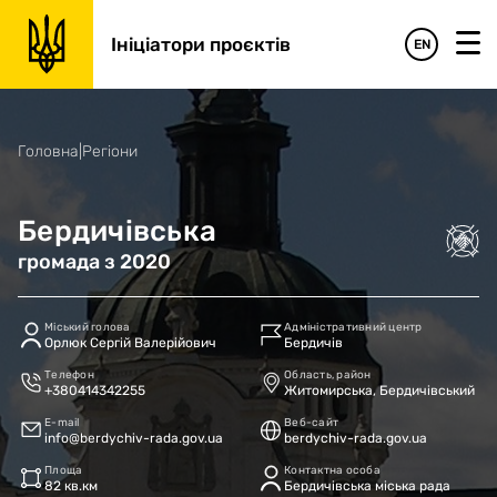
Ініціатори проєктів
EN
Головна
|
Регіони
Бердичівська
громада
з
2020
Міський голова
Адміністративний центр
Орлюк Сергій Валерійович
Бердичів
Телефон
Область, район
+380414342255
Житомирська, Бердичівський
E-mail
Веб-сайт
info@berdychiv-rada.gov.ua
berdychiv-rada.gov.ua
Площа
Контактна особа
82 кв.км
Бердичівська міська рада