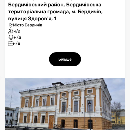
Бердичівський район, Бердичівська
територіальна громада, м. Бердичів,
вулиця Здоров'я, 1
Місто Бердичів
н/д
н/д
н/д
Більше