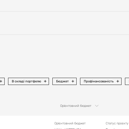
В складі портфелю
Бюджет
Профінансованість
Орієнтовний бюджет
Орієнтовний бюджет
Статус проєкту