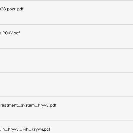
028 роки.pdf
0 РОКУ.pdf
reatment_system_Kryvyi.pdf
in_Kryvyi_Rih_Kryvyi.pdf