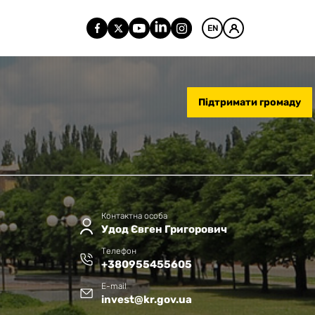
EN
Підтримати громаду
Контактна особа
Удод Євген Григорович
Телефон
+380955455605
E-mail
invest@kr.gov.ua