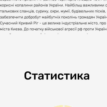
корисні копалини районів України. Найбільш важливими се
талькових сланців, сурику, охри, мумії, будівельних піск
забезпечити добробут майбутніх поколінь громадян Україн
Сучасний Кривий Ріг - це велике індустріальне місто, пр
міста Києва. До початку військової агресії рф проти Укра
та руйнування великої кількості промислових підприємств
Місто активно співпрацює з міжнародними організаціями/
інфраструктурні проєкти та прискорювати інноваційні проц
Статистика