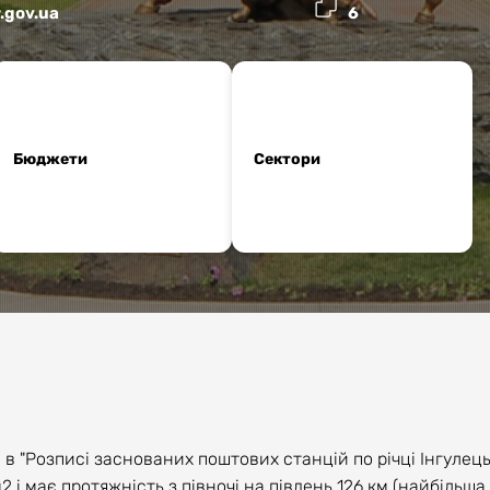
r.gov.ua
6
Бюджети
Сектори
 "Розписі заснованих поштових станцій по річці Інгулець в
 і має протяжність з півночі на південь 126 км (найбільша