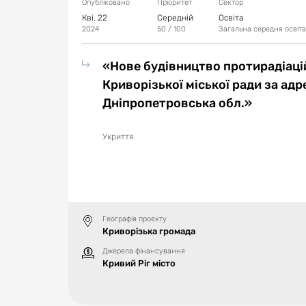
Опубліковано
Пріоритет
Сектор
Кві, 22
Середній
Освіта
2024
50
/ 100
Загальна середня освіта
«Нове будівництво протирадіацій
Криворізької міської ради за адр
Дніпропетровська обл.»
Укриття
Географія проєкту
Криворізька громада
Джерела фінансування
Кривий Ріг місто