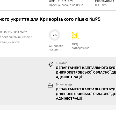
UAH
61`773`674
Реалізується
Профінансовано на
0.16
%
Від
Кві 19
ного укриття для Криворізького ліцею №95
зької гімназії №89
0%
 закладі та інших осіб
валідністю та
ПКД
Фінансове
затверджено
покриття
Ініціатор
ДЕПАРТАМЕНТ КАПІТАЛЬНОГО БУД
ДНІПРОПЕТРОВСЬКОЇ ОБЛАСНОЇ Д
АДМІНІСТРАЦІЇ
Виконавець
ДЕПАРТАМЕНТ КАПІТАЛЬНОГО БУД
ДНІПРОПЕТРОВСЬКОЇ ОБЛАСНОЇ Д
АДМІНІСТРАЦІЇ