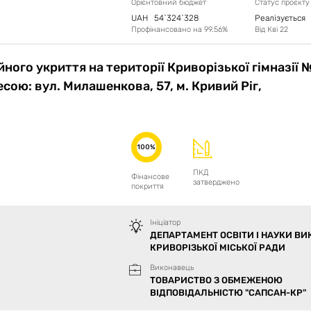
Орієнтовний бюджет
Статус проєкту
UAH
54`324`328
Реалізується
Профінансовано на
99.56
%
Від
Кві 22
ного укриття на території Криворізької гімназії
есою: вул. Милашенкова, 57, м. Кривий Ріг,
100%
ПКД
Фінансове
затверджено
покриття
Ініціатор
ДЕПАРТАМЕНТ ОСВІТИ І НАУКИ В
КРИВОРІЗЬКОЇ МІСЬКОЇ РАДИ
Виконавець
ТОВАРИСТВО З ОБМЕЖЕНОЮ
ВІДПОВІДАЛЬНІСТЮ "САПСАН-КР"