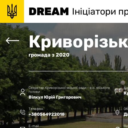
DREAM
Ініціатори п
Криворізь
громада
з
2020
Секретар Криворізької міської ради - в.о. міського
Ад
голови
К
Вілкул Юрій Григорович
Телефон
Об
+380564922018
Д
E-mail
Ве