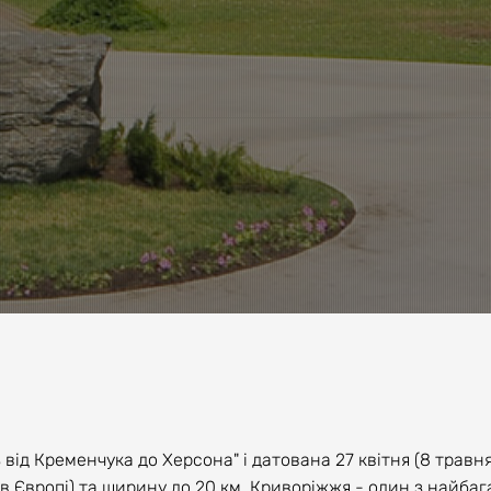
ід Кременчука до Херсона" і датована 27 квітня (8 травня)
 в Європі) та ширину до 20 км. Криворіжжя - один з найба