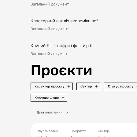
Загальний документ
Кластерний аналіз економіки.pdf
Загальний документ
Кривий Ріг - цифри і факти.pdf
Загальний документ
Проєкти
Характер проєкту
Сектор
Статус проєкту
Ключове слово
Дата оновлення
Опубліковано
Пріоритет
Сектор