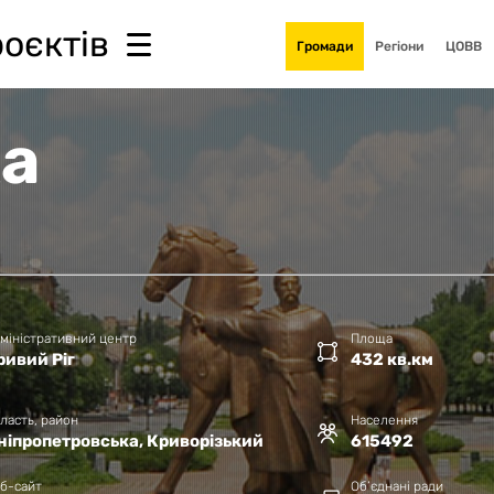
роєктів
Громади
Регіони
ЦОВВ
ка
міністративний центр
Площа
ривий Ріг
432 кв.км
ласть, район
Населення
ніпропетровська, Криворізький
615492
б-сайт
Об’єднані ради