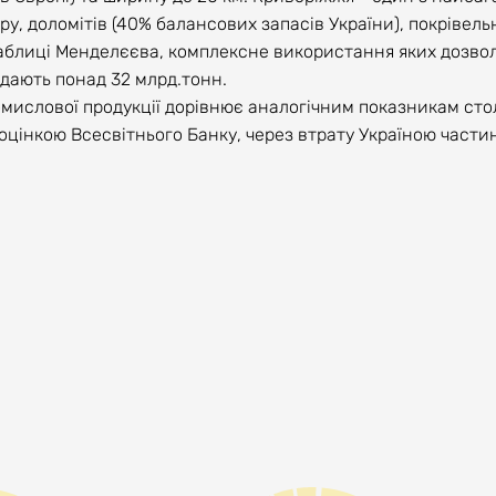
у, доломітів (40% балансових запасів України), покрівель
ів таблиці Менделєєва, комплексне використання яких дозво
адають понад 32 млрд.тонн.
ромислової продукції дорівнює аналогічним показникам сто
 оцінкою Всесвітнього Банку, через втрату Україною части
оку міжнародних партнерів дозволяє впроваджувати важли
івробітництва.