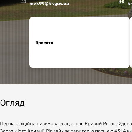
mvk99@kr.gov.ua
k
Проєкти
Огляд
Перша офіційна письмова згадка про Кривий Ріг знайдена в
Зараз місто Кривий Ріг займає територію площею 431,4 км2