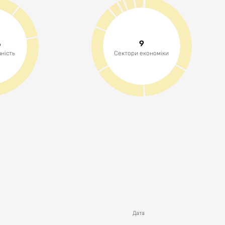
%
9
ність
Сектори економіки
Дата