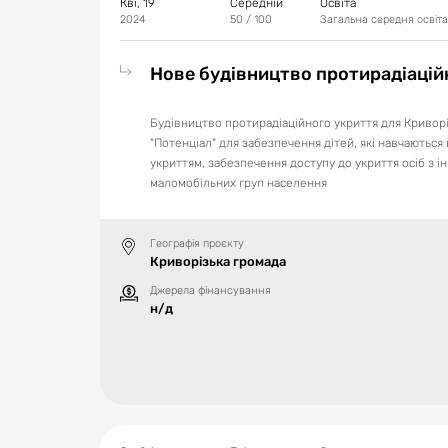
Кві, 19
Середній
Освіта
2024
50
/ 100
Загальна середня освіта
Нове будівництво протирадіацій
Будівництво протирадіаційного укриття для Криворі
"Потенціал" для забезпечення дітей, які навчаються в
укриттям, забезпечення доступу до укриття осіб з ін
маломобільних груп населення
Географія проєкту
Криворізька громада
Джерела фінансування
н/д