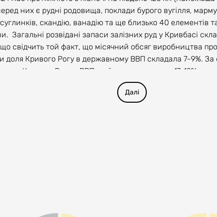
ред них є рудні родовища, поклади бурого вугілля, мармур
ів, суглинків, скандію, ванадію та ще близько 40 елемент
и. Загальні розвідані запаси залізних руд у Кривбасі скл
о що свідчить той факт, що місячний обсяг виробництва п
їни доля Кривого Рогу в державному ВВП складала 7-9%. За
 доля Кривого Рогу в ВВП країни становитиме 17-19%.
проєктами. Високий рівень довіри до м.Кривого Рогу з б
Далі
еси в економіці міста. Кривий Ріг - місто відкрите до сп