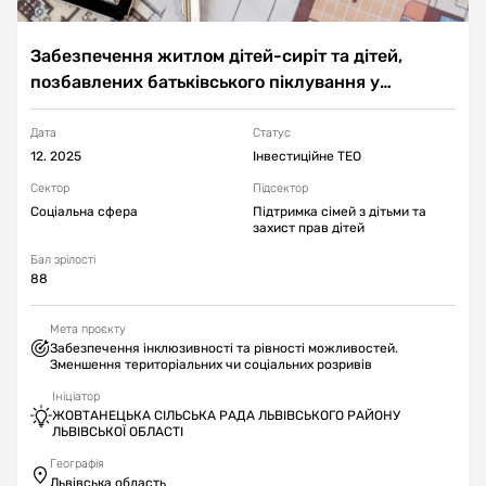
Забезпечення житлом дітей-сиріт та дітей,
позбавлених батьківського піклування у
Жовтанецькій територіальній громаді
Дата
Статус
12. 2025
Інвестиційне ТЕО
Cектор
Підсектор
Соціальна сфера
Підтримка сімей з дітьми та
захист прав дітей
Бал зрілості
88
Мета проєкту
Забезпечення інклюзивності та рівності можливостей.
Зменшення територіальних чи соціальних розривів
Ініціатор
ЖОВТАНЕЦЬКА СІЛЬСЬКА РАДА ЛЬВІВСЬКОГО РАЙОНУ
ЛЬВІВСЬКОЇ ОБЛАСТІ
Географія
Львівська область