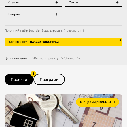
Статус
Сектор
Напрям
Поточний набір фільтрів
(
Відфільтрований результат
:
1
)
Код проєкту
:
031225-D0A31932
Дата створення
Вартість проєкту
Статус
1
Проєкти
Програми
Місцевий рівень ЄПП